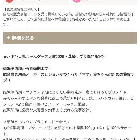
【販売店情報に関して】
自社の販売実績データを元に掲載している為、店舗での販売状況を確約する情報では
ございません。ご来店前に店舗へお電話にてお確かめいただくことをおすすめしま
す。
詳細を見る
★たまひよ赤ちゃんグッズ大賞2026・葉酸サプリ部門第1位！
妊娠準備期から妊娠期まで！
総合育児用品メーカーのピジョンがつくった「ママと赤ちゃんのための葉酸サ
プリ」
妊娠準備期・マタニティ期にとりたい栄養素が一度にとれるサプリメント。
赤ちゃんのすこやかな発育に役立つ葉酸400μgと、鉄、カルシウム、亜鉛、ビ
タミンDなど合計12種のビタミン・ミネラル配合。
妊娠準備に必要な栄養素を効率よく摂れる栄養設計。
＜葉酸カルシウムプラス６０粒の特長＞
●妊娠準備期・マタニティ期に必要とされる葉酸400μg（※）を100％サポー
ト。
●葉酸（モノグルタミン酸型）と、妊娠準備期・マタニティ期にとりたい鉄、カ