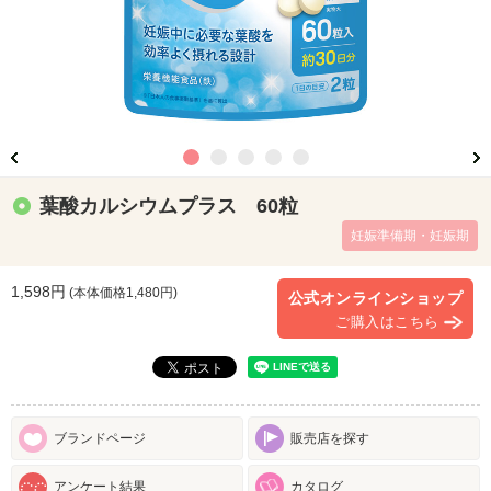
葉酸カルシウムプラス 60粒
妊娠準備期・妊娠期
1,598円
(本体価格
1,480
円)
公式オンラインショップ
ご購入はこちら
ブランドページ
販売店を探す
アンケート結果
カタログ