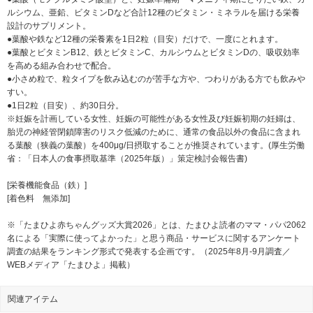
ルシウム、亜鉛、ビタミンDなど合計12種のビタミン・ミネラルを届ける栄養
設計のサプリメント。
●葉酸や鉄など12種の栄養素を1日2粒（目安）だけで、一度にとれます。
●葉酸とビタミンB12、鉄とビタミンC、カルシウムとビタミンDの、吸収効率
を高める組み合わせで配合。
●小さめ粒で、粒タイプを飲み込むのが苦手な方や、つわりがある方でも飲みや
すい。
●1日2粒（目安）、約30日分。
※妊娠を計画している女性、妊娠の可能性がある女性及び妊娠初期の妊婦は、
胎児の神経管閉鎖障害のリスク低減のために、通常の食品以外の食品に含まれ
る葉酸（狭義の葉酸）を400μg/日摂取することが推奨されています。(厚生労働
省：「日本人の食事摂取基準（2025年版）」策定検討会報告書)
[栄養機能食品（鉄）]
[着色料 無添加]
※「たまひよ赤ちゃんグッズ大賞2026」とは、たまひよ読者のママ・パパ2062
名による「実際に使ってよかった」と思う商品・サービスに関するアンケート
調査の結果をランキング形式で発表する企画です。（2025年8月-9月調査／
WEBメディア「たまひよ」掲載）
関連アイテム