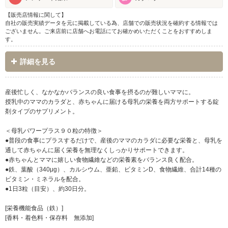
【販売店情報に関して】
自社の販売実績データを元に掲載している為、店舗での販売状況を確約する情報では
ございません。ご来店前に店舗へお電話にてお確かめいただくことをおすすめしま
す。
詳細を見る
産後忙しく、なかなかバランスの良い食事を摂るのが難しいママに。
授乳中のママのカラダと、赤ちゃんに届ける母乳の栄養を両方サポートする錠
剤タイプのサプリメント。
＜母乳パワープラス９０粒の特徴＞
●普段の食事にプラスするだけで、産後のママのカラダに必要な栄養と、母乳を
通して赤ちゃんに届く栄養を無理なくしっかりサポートできます。
●赤ちゃんとママに嬉しい食物繊維などの栄養素をバランス良く配合。
●鉄、葉酸（340μg）、カルシウム、亜鉛、ビタミンD、食物繊維、合計14種の
ビタミン・ミネラルを配合。
●1日3粒（目安）、約30日分。
[栄養機能食品（鉄）]
[香料・着色料・保存料 無添加]