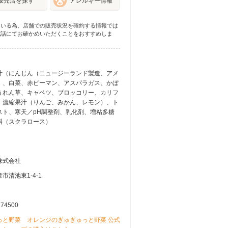
販売店を探す
アレルギー情報
ている為、店舗での販売状況を確約する情報では
電話にてお確かめいただくことをおすすめしま
汁（にんじん（ニュージーランド製造、アメ
）、白菜、赤ピーマン、アスパラガス、かぼ
うれん草、キャベツ、ブロッコリー、カリフ
、濃縮果汁（りんご、みかん、レモン）、ト
スト、寒天／pH調整剤、乳化剤、増粘多糖
料（スクラロース）
株式会社
市清池東1-4-1
274500
っと野菜 オレンジのぎゅぎゅっと野菜 公式