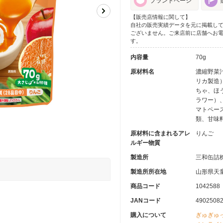
ブランドページ
【販売店情報に関して】
自社の販売実績データを元に掲載し
ございません。ご来店前に店舗へお
す。
内容量
70g
原材料名
濃縮野菜
リカ製造
ちゃ、ほ
ラワー）
マトペー
類、甘味
原材料に含まれるアレ
りんご
ルギー物質
製造所
三和缶詰
製造所所在地
山形県天童
商品コード
1042588
JANコード
4902508
購入について
ぎゅぎゅ