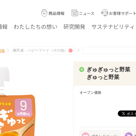
商品情報
ニュース
お客様サポー
情報
わたしたちの
想い
研究
開発
サステナ
ビリティ
情報
ぎゅぎゅっと野菜 
ぎゅっと野菜
オープン価格