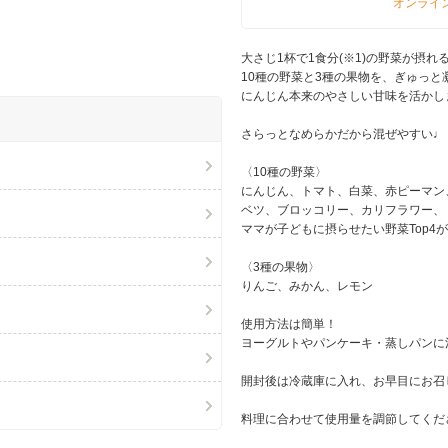
オンライ
大さじ1杯で1食分(※1)の野菜が摂れ
10種の野菜と3種の果物を、ぎゅっと
にんじん本来のやさしい甘味を活かし
さらっとなめらかだから混ぜやすい♩
〈10種の野菜〉
にんじん、トマト、白菜、赤ピーマン
ベツ、ブロッコリー、カリフラワー、
ママが子どもに摂らせたい野菜Top4が
〈3種の果物〉
りんご、みかん、レモン
使用方法は簡単！
ヨーグルトやパンケーキ・蒸しパンに
開封後は冷蔵庫に入れ、お早目にお召
料理に合わせて使用量を調節してくだ