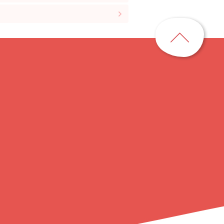
ペ
ー
ジ
ト
ッ
プ
に
戻
る