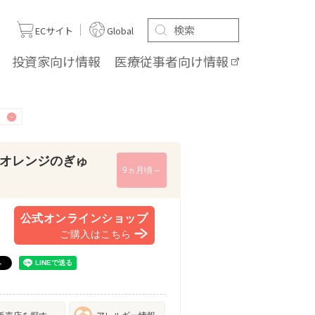
ト
ECサイト
Global
投資家向け
情報
医療従事者向け
情報
オレンジのぎゅ
9ヵ月頃～
公式オンラインショップ
ご購入はこちら