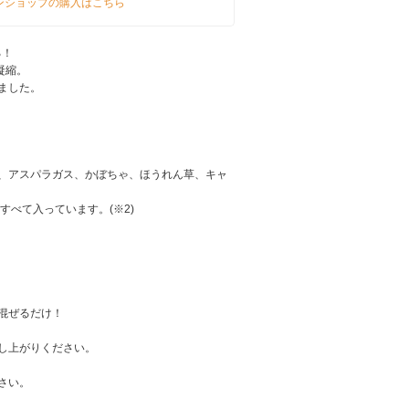
ンショップの購入はこちら
る！
凝縮。
ました。
、アスパラガス、かぼちゃ、ほうれん草、キャ
すべて入っています。(※2)
混ぜるだけ！
し上がりください。
さい。