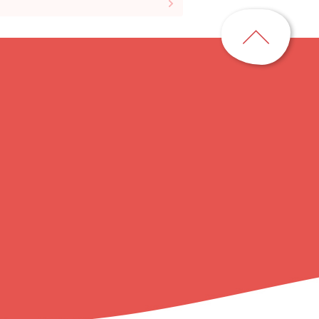
ペ
ー
ジ
ト
ッ
プ
に
戻
る