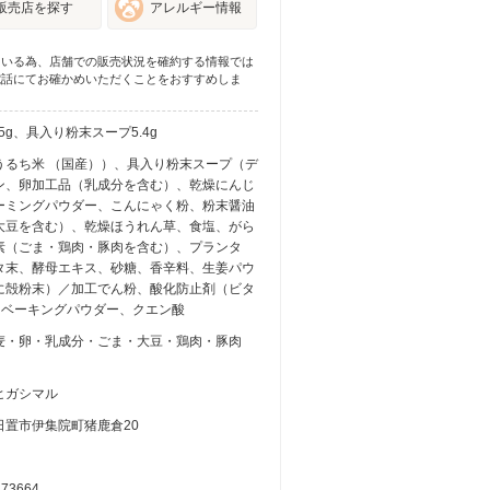
販売店を探す
アレルギー情報
ている為、店舗での販売状況を確約する情報では
電話にてお確かめいただくことをおすすめしま
.5g、具入り粉末スープ5.4g
うるち米 （国産））、具入り粉末スープ（デ
ン、卵加工品（乳成分を含む）、乾燥にんじ
ーミングパウダー、こんにゃく粉、粉末醤油
大豆を含む）、乾燥ほうれん草、食塩、がら
素（ごま・鶏肉・豚肉を含む）、プランタ
タ末、酵母エキス、砂糖、香辛料、生姜パウ
に殻粉末）／加工でん粉、酸化防止剤（ビタ
、ベーキングパウダー、クエン酸
麦・卵・乳成分・ごま・大豆・鶏肉・豚肉
ヒガシマル
日置市伊集院町猪鹿倉20
273664