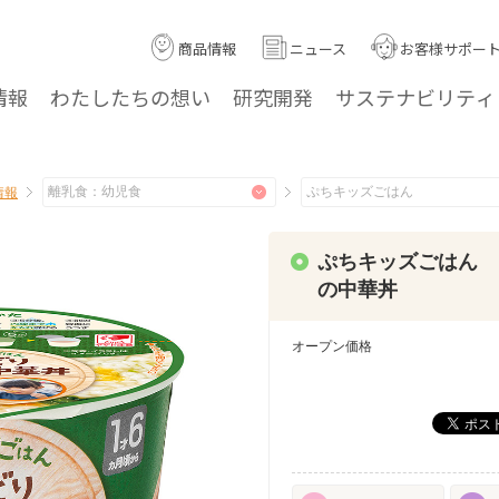
商品情報
ニュース
お客様サポー
情報
わたしたちの
想い
研究
開発
サステナ
ビリティ
情報
ぷちキッズごはん 
の中華丼
オープン価格