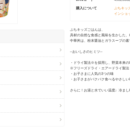
購入について
ぷちキッ
インショ
ぷちキッズごはんは、
具材の自然な食感と風味を生かした、
中華丼は、粉末醤油とガラスープの素
‐‐おいしさのヒミツ‐‐
・ドライ製法※を採用し、野菜本来の
※フリーズドライ・エアードライ製法
・お子さまに人気の3つの味
・お子さまがパクパク食べるやさしい
さらに！お湯と水でいい温度♩冷まし