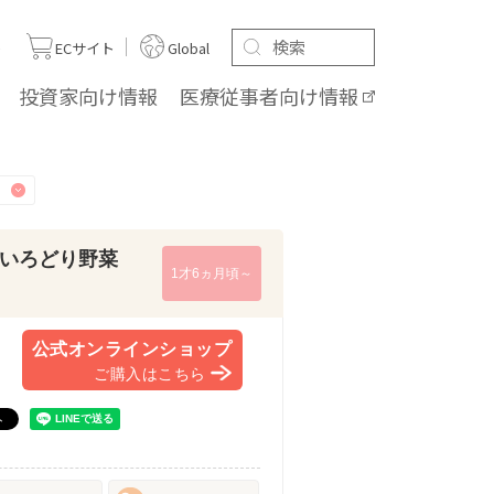
ト
ECサイト
Global
投資家向け
情報
医療従事者向け
情報
いろどり野菜
1才6ヵ月頃～
公式オンラインショップ
ご購入はこちら