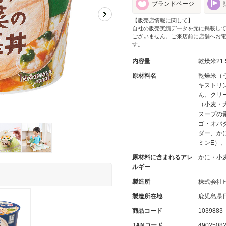
ブランドページ
【販売店情報に関して】
自社の販売実績データを元に掲載し
ございません。ご来店前に店舗へお
す。
内容量
乾燥米21
原材料名
乾燥米（
キストリ
ん、クリ
（小麦・
スープの
ゴ・オバ
ダー、か
ミンE）
原材料に含まれるアレ
かに・小
ルギー
製造所
株式会社
製造所在地
鹿児島県
商品コード
1039883
JANコード
4902508