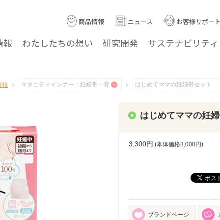
商品情報
ニュース
お客様サポー
情報
わたしたちの
想い
研究
開発
サステナ
ビリティ
情報
はじめてママの妊婦
3,300円
(本体価格
3,000
円)
ブランドページ