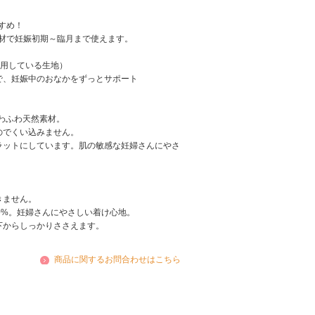
すめ！
材で妊娠初期～臨月まで使えます。
使用している生地）
で、妊娠中のおなかをずっとサポート
ふわふわ天然素材。
のでくい込みません。
ラットにしています。肌の敏感な妊婦さんにやさ
きません。
0%。妊婦さんにやさしい着け心地。
下からしっかりささえます。
商品に関するお問合わせはこちら