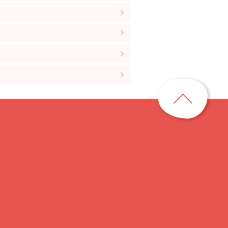
ペ
ー
ジ
ト
ッ
プ
に
戻
る