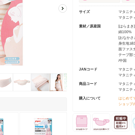
サイズ
マタニテ
マタニティ
素材／原産国
[はらまき]
綿100%
[おなかさ
身生地:綿
面ファスナ
テープ部:
/中国
JANコード
マタニティM
マタニティL
商品コード
マタニティM
マタニティL
購入について
はじめて
ショップ