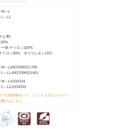
ィM～L
L～LL
さえ帯]
100%
ー部:ナイロン100%
ナイロン85% ポリウレタン15%
～L/4937006521795
～LL/4937006521801
～L/1034334
～LL/1034335
ママの妊婦帯セット ピンク 公式オンライン
の購入はこちら