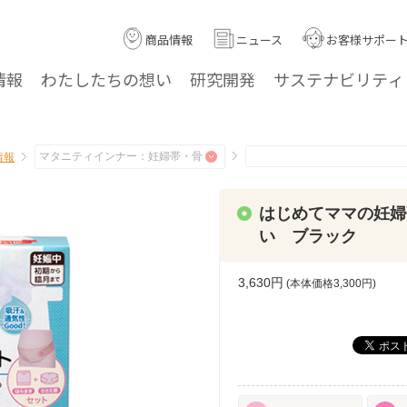
商品情報
ニュース
お客様サポー
情報
わたしたちの
想い
研究
開発
サステナ
ビリティ
情報
はじめてママの妊婦
い ブラック
3,630円
(本体価格
3,300
円)