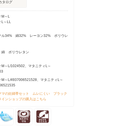
カタログ
ィM～L
L～LL
ル34% 綿32% レーヨン32% ポリウレ
 綿 ポリウレタン
M～L/1024502、マタニティL～
03
～L/4937006521528、マタニティL～
06521535
ママの妊婦帯セット ムレにくい ブラック
ラインショップの購入はこちら