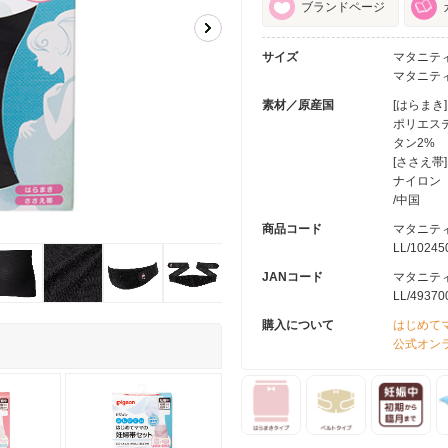
ブランドページ
サイズ
マタニテ
マタニティ
素材／原産国
[はらまき]
ポリエステ
タン2%
[ささえ帯]
ナイロン
/中国
商品コード
マタニティ
LL/10245
JANコード
マタニティM
LL/49370
購入について
はじめて
公式オン