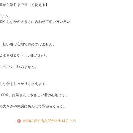
期から臨月まで長～く使える】
イテム。
調やおなかの大きさに合わせて使い方いろい
。軽い着け心地で締めつけません。
吸水素材＆やさしい肌ざわり。
いのでくい込みません。
おなかをしっかりささえます。
00%。妊婦さんにやさしい着け心地です。
の大きさや体調にあわせて調節らくらく。
商品に関するお問合わせはこちら