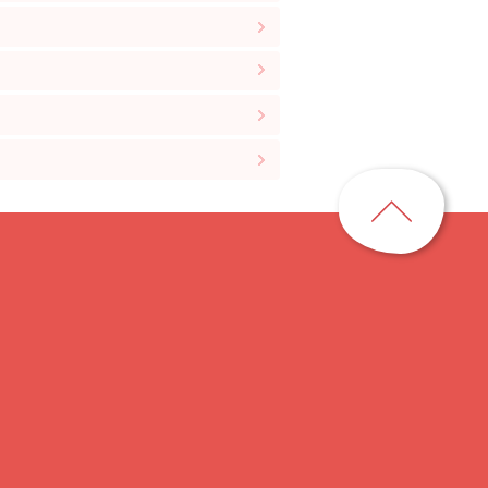
ペ
ー
ジ
ト
ッ
プ
に
戻
る