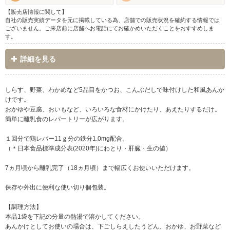
【販売店情報に関して】
自社の販売実績データを元に掲載している為、店舗での販売状況を確約する情報では
ございません。ご来店前に店舗へお電話にてお確かめいただくことをおすすめしま
す。
詳細を見る
しらす、野菜、わかめなど5品目をかつお、こんぶだしで味付けした和風あんか
けです。
おかゆや豆腐、おいもなど、いろいろな食材にかけたり、あえたりするだけ。
簡単に離乳食のレパートリーが広がります。
１回分で鶏レバー11ｇ分の鉄分1.0mg配合。
（＊日本食品標準成分表(2020年)にわとり・肝臓・生の値）
7ヵ月頃から離乳完了（18ヵ月頃）まで幅広くお使いいただけます。
保存や外出に便利な使い切り個包装。
【調理方法】
本品1袋を下記の分量の熱湯で溶かしてください。
あんかけとしてお使いの場合は、下ごしらえしたうどん、おかゆ、お野菜など