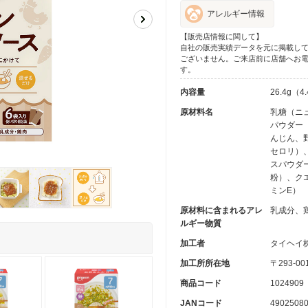
アレルギー情報
【販売店情報に関して】
自社の販売実績データを元に掲載し
ございません。ご来店前に店舗へお
す。
内容量
26.4g（4
原材料名
乳糖（ニ
パウダー
んじん、
セロリ）
スパウダ
粉）、ク
ミンE）
原材料に含まれるアレ
乳成分、
ルギー物質
加工者
タイヘイ
加工所所在地
〒293-0
商品コード
1024909
JANコード
4902508