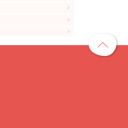
ペ
ー
ジ
ト
ッ
プ
に
戻
る