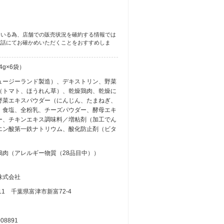
ている為、店舗での販売状況を確約する情報では
電話にてお確かめいただくことをおすすめしま
.4g×6袋）
ュージーランド製造）、デキストリン、野菜
（トマト、ほうれん草）、乾燥鶏肉、乾燥に
野菜エキスパウダー（にんじん、たまねぎ、
、食塩、全粉乳、チーズパウダー、酵母エキ
ー、チキンエキス調味料／増粘剤（加工でん
エン酸第一鉄ナトリウム、酸化防止剤（ビタ
鶏肉（アレルギー物質（28品目中））
株式会社
011 千葉県富津市新富72-4
008891