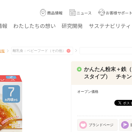
商品情報
ニュース
お客様サポー
情報
わたしたちの
想い
研究
開発
サステナ
ビリティ
情報
かんたん粉末＋鉄（
スタイプ） チキン
オープン価格
ブランドページ