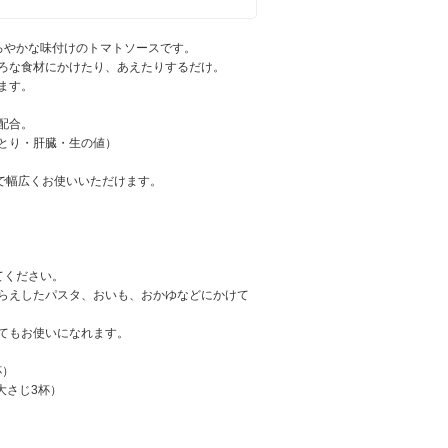
ろやかな味付けのトマトソースです。
ろな食材にかけたり、あえたりするだけ。
ます。
g配合。
わとり・肝臓・生の値）
まで幅広くお使いいただけます。
てください。
らえしたパスタ、おいも、おかゆなどにかけて
てもお使いになれます。
杯）
大さじ3杯）