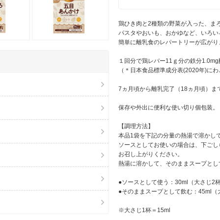
鶏ひき肉と2種類の野菜が入った、ま
パスタやおいも、おかゆなど、いろい
簡単に離乳食のレパートリーが広がり
１回分で鶏レバー11ｇ分の鉄分1.0m
（＊日本食品標準成分表(2020年)に
7ヵ月頃から離乳完了（18ヵ月頃）
保存や外出に便利な使い切り個包装。
【調理方法】
本品1袋を下記の分量の熱湯で溶かし
ソースとしてお使いの場合は、下ごし
お召し上がりください。
熱湯に溶かして、そのままスープとし
●ソースとして使う：30ml（大さじ2
●そのままスープとして飲む：45ml（
※大さじ1杯＝15ml