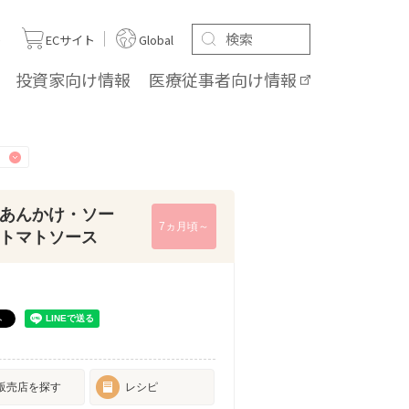
ト
ECサイト
Global
投資家向け
情報
医療従事者向け
情報
あんかけ・ソー
7ヵ月頃～
トマトソース
販売店を探す
レシピ