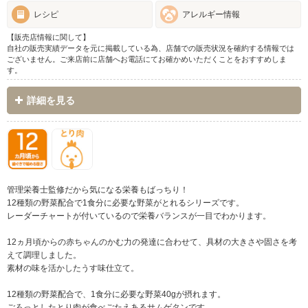
レシピ
アレルギー情報
【販売店情報に関して】
自社の販売実績データを元に掲載している為、店舗での販売状況を確約する情報では
ございません。ご来店前に店舗へお電話にてお確かめいただくことをおすすめしま
す。
詳細を見る
管理栄養士監修だから気になる栄養もばっちり！
12種類の野菜配合で1食分に必要な野菜がとれるシリーズです。
レーダーチャートが付いているので栄養バランスが一目でわかります。
12ヵ月頃からの赤ちゃんのかむ力の発達に合わせて、具材の大きさや固さを考
えて調理しました。
素材の味を活かしたうす味仕立て。
12種類の野菜配合で、1食分に必要な野菜40gが摂れます。
ごろっとしたとり肉が食べごたえあるサムゲタンです。