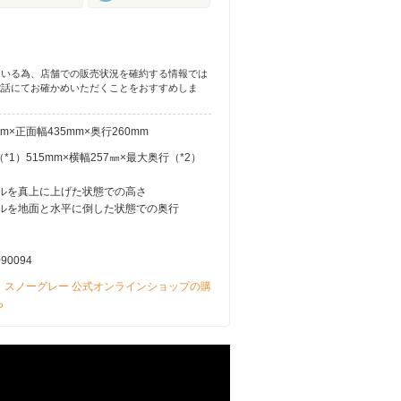
ている為、店舗での販売状況を確約する情報では
電話にてお確かめいただくことをおすすめしま
mm×正面幅435mm×奥行260mm
*1）515mm×横幅257㎜×最大奥行（*2）
ドルを真上に上げた状態での高さ
ンドルを地面と水平に倒した状態での奥行
090094
 スノーグレー 公式オンラインショップの購
ら