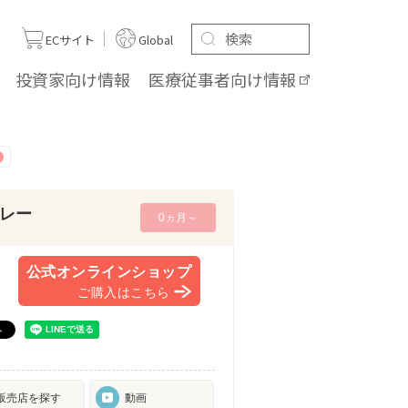
ト
ECサイト
Global
投資家向け
情報
医療従事者向け
情報
レー
0ヵ月～
公式オンラインショップ
ご購入はこちら
販売店を探す
動画