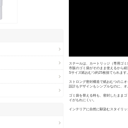
ステールは、カートリッジ（専用ゴミ
市販のゴミ袋がそのまま使えるから経済
Sサイズ紙おむつ約25枚捨てられます
ストロング密封構造で紙おむつのニオ
設計もデザインもシンプルなのに、オ
ゴミ袋を替える時も、密封したままゴ
イがもれにくい。
インテリアに自然に馴染むスタイリッ