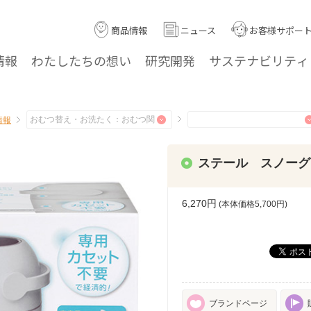
商品情報
ニュース
お客様サポー
情報
わたしたちの
想い
研究
開発
サステナ
ビリティ
情報
ステール スノーグ
6,270円
(本体価格
5,700
円)
ブランドページ