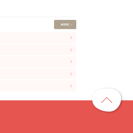
ペ
ー
ジ
ト
ッ
プ
に