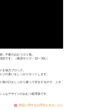
袋）不要のおむつゴミ箱。
的です。（推奨サイズ：20～30L）
。
イを強力ブロック。
ムツの臭いをしっかりカットします。
ミ袋の口をしっかり握って封をするので、ニオ
シュなデザインのおむつ処理器です。
商品に関するお問合わせはこちら