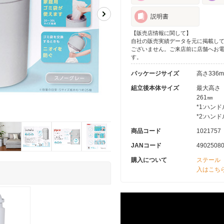
説明書
【販売店情報に関して】
自社の販売実績データを元に掲載し
ございません。ご来店前に店舗へお
す。
パッケージサイズ
高さ336
組立後本体サイズ
最大高さ（
261㎜
*1:ハン
*2:ハ
商品コード
1021757
JANコード
4902508
購入について
ステール
入はこち