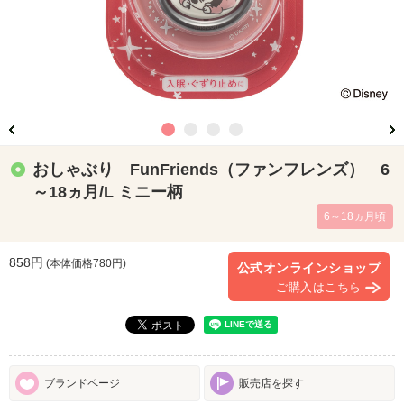
おしゃぶり FunFriends（ファンフレンズ） 6
～18ヵ月/L ミニー柄
6～18ヵ月頃
858円
(本体価格
780
円)
公式オンラインショップ
ご購入はこちら
ブランドページ
販売店を探す