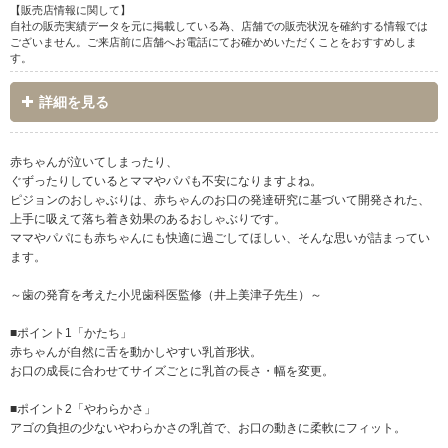
【販売店情報に関して】
自社の販売実績データを元に掲載している為、店舗での販売状況を確約する情報では
ございません。ご来店前に店舗へお電話にてお確かめいただくことをおすすめしま
す。
詳細を見る
赤ちゃんが泣いてしまったり、
ぐずったりしているとママやパパも不安になりますよね。
ピジョンのおしゃぶりは、赤ちゃんのお口の発達研究に基づいて開発された、
上手に吸えて落ち着き効果のあるおしゃぶりです。
ママやパパにも赤ちゃんにも快適に過ごしてほしい、そんな思いが詰まってい
ます。
～歯の発育を考えた小児歯科医監修（井上美津子先生）～
■ポイント1「かたち」
赤ちゃんが自然に舌を動かしやすい乳首形状。
お口の成長に合わせてサイズごとに乳首の長さ・幅を変更。
■ポイント2「やわらかさ」
アゴの負担の少ないやわらかさの乳首で、お口の動きに柔軟にフィット。