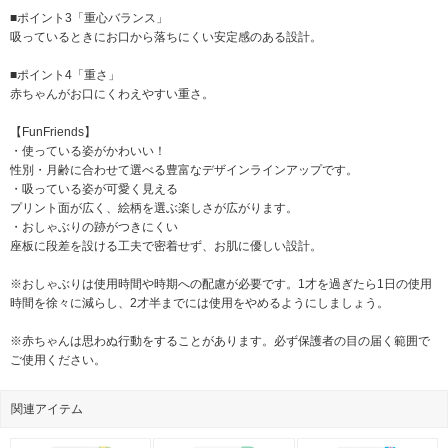
■ポイント3「重心バランス」
吸っているときにお口から落ちにくい安定感のある設計。
■ポイント4「重さ」
赤ちゃんがお口にくわえやすい重さ。
【FunFriends】
・使っている姿がかわいい！
性別・月齢に合わせて選べる豊富なデザインラインアップです。
・吸っている姿が可愛く見える
プリント面が広く、絵柄を選ぶ楽しさが広がります。
・おしゃぶりの跡がつきにくい
座板に段差を設ける工夫で密着せず、お肌に優しい設計。
※おしゃぶりは使用時間や時期への配慮が必要です。1才を過ぎたら1日の使用
時間を徐々に減らし、2才半までには使用をやめるようにしましょう。
※赤ちゃんは思わぬ行動をすることがあります。必ず保護者の目の届く範囲で
ご使用ください。
関連アイテム