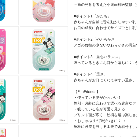
～歯の発育を考えた小児歯科医監修（
■ポイント1「かたち」
赤ちゃんが自然に舌を動かしやすい乳
お口の成長に合わせてサイズごとに乳
■ポイント2「やわらかさ」
アゴの負担の少ないやわらかさの乳首
■ポイント3「重心バランス」
吸っているときにお口から落ちにくい
■ポイント4「重さ」
赤ちゃんがお口にくわえやすい重さ。
【FunFriends】
・使っている姿がかわいい！
性別・月齢に合わせて選べる豊富なデ
・吸っている姿が可愛く見える
プリント面が広く、絵柄を選ぶ楽しさ
・おしゃぶりの跡がつきにくい
座板に段差を設ける工夫で密着せず、