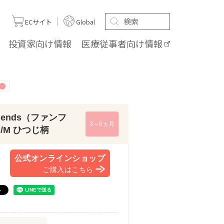
ト
ECサイト
Global
投資家向け
情報
医療従事者向け
情報
iends（ファンフ
3～6ヵ月
/M ひつじ柄
公式オンラインショップ
ご購入はこちら