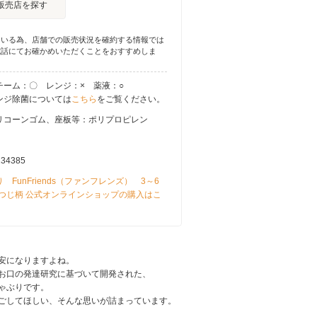
販売店を探す
ている為、店舗での販売状況を確約する情報では
電話にてお確かめいただくことをおすすめしま
チーム：〇 レンジ：× 薬液：○
ンジ除菌については
こちら
をご覧ください。
リコーンゴム、座板等：ポリプロピレン
134385
 FunFriends（ファンフレンズ） 3～6
ひつじ柄 公式オンラインショップの購入はこ
安になりますよね。
お口の発達研究に基づいて開発された、
ゃぶりです。
ごしてほしい、そんな思いが詰まっています。