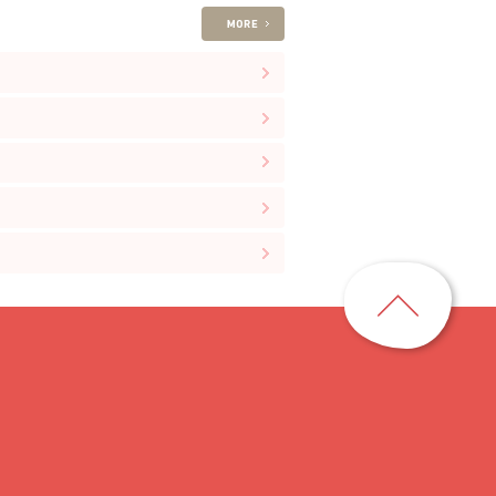
ペ
ー
ジ
ト
ッ
プ
に
戻
る