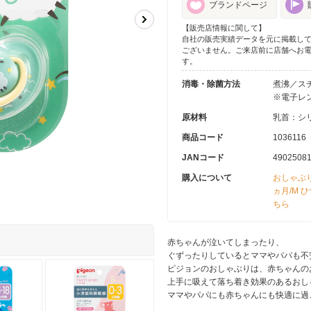
ブランドページ
【販売店情報に関して】
自社の販売実績データを元に掲載し
ございません。ご来店前に店舗へお
す。
消毒・除菌方法
煮沸／ス
※電子レ
原材料
乳首：シ
商品コード
1036116
JANコード
4902508
購入について
おしゃぶり
ヵ月/M 
ちら
赤ちゃんが泣いてしまったり、
ぐずったりしているとママやパパも不
ピジョンのおしゃぶりは、赤ちゃんの
上手に吸えて落ち着き効果のあるおし
ママやパパにも赤ちゃんにも快適に過