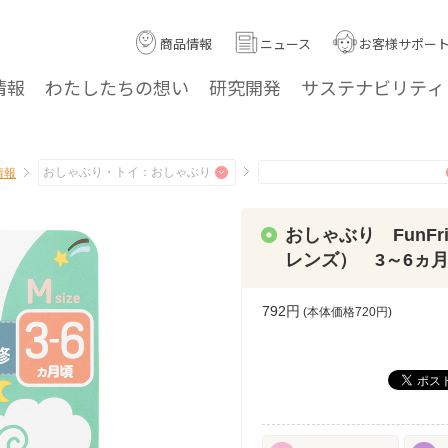
商品情報
ニュース
お客様サポー
情報
わたしたちの
想い
研究
開発
サステナ
ビリティ
情報
おしゃぶり FunFr
レンズ） 3～6ヵ月
792円
(本体価格
720
円)