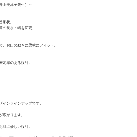
井上美津子先生）～
首形状。
首の長さ・幅を変更。
で、お口の動きに柔軟にフィット。
安定感のある設計。
ザインラインアップです。
が広がります。
お肌に優しい設計。