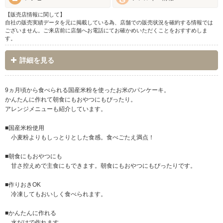
【販売店情報に関して】
自社の販売実績データを元に掲載している為、店舗での販売状況を確約する情報では
ございません。ご来店前に店舗へお電話にてお確かめいただくことをおすすめしま
す。
詳細を見る
9ヵ月頃から食べられる国産米粉を使ったお米のパンケーキ。
かんたんに作れて朝食にもおやつにもぴったり。
アレンジメニューも紹介しています。
■国産米粉使用
小麦粉よりもしっとりとした食感。食べごたえ満点！
■朝食にもおやつにも
甘さ控えめで主食にもできます。朝食にもおやつにもぴったりです。
■作りおきOK
冷凍してもおいしく食べられます。
■かんたんに作れる
水だけで作れます。