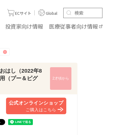
ト
ECサイト
Global
投資家向け
情報
医療従事者向け
情報
はし（2022年8
用（プー＆ピグ
2才頃から
公式オンラインショップ
ご購入はこちら