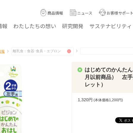
商品情報
ニュース
お客様サポー
情報
わたしたちの
想い
研究
開発
サステナ
ビリティ
情報
はじめてのかんたんお
月以前商品） 左手
レット）
1,320円
(本体価格
1,200
円)