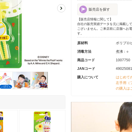
販売店を探す
【販売店情報に関して】
自社の販売実績データを元に掲載し
ございません。ご来店前に店舗へお
す。
原材料
ポリプロ
消毒方法
煮沸：○
商品コード
1007750
JANコード
4902508
購入について
はじめて
左手用（
の購入は