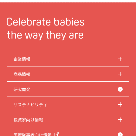
企業情報
商品情報
研究開発
サステナビリティ
投資家向け情報
医療従事者向け情報