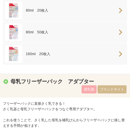
80ml 20枚入
80ml 50枚入
160ml 20枚入
母乳フリーザーパック アダプター
授乳期
ブランドサイト
フリーザーパックに直接さく乳できる！
さく乳器と母乳フリーザーパックをつなぐ専用アダプター。
これを使うことで、さく乳した母乳を哺乳びんからフリーザーパックに移し替
えする手間が省けます。