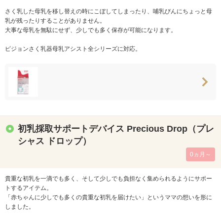
さく乳した母乳を移し替えの時にこぼしてしまったり、哺乳びんにちょっと母
乳が残ったりすることがありません。
大事な母乳を無駄にせず、少しでも多く保存が可能になります。
ピジョンさく乳器母乳アシスト全シリーズに対応。
初乳採取サポートデバイス Precious Drop（プレ
シャス ドロップ）
0ヵ月～
貴重な初乳を一滴でも多く、そして少しでも負担なく集められるようにサポー
トするアイテム。
「赤ちゃんに少しでも多くの貴重な初乳を届けたい」というママの想いを形に
しました。