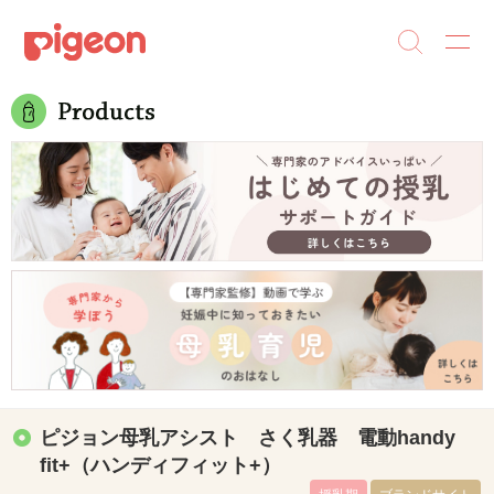
ピジョン母乳アシスト さく乳器 電動handy
fit+（ハンディフィット+）