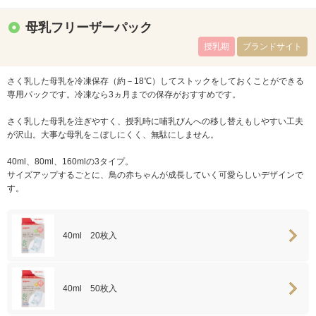
母乳フリーザーパック
授乳期
ブランドサイト
さく乳した母乳を冷凍保存（約－18℃）してストックをしておくことができる
専用パックです。冷凍なら3ヵ月までの保存がおすすめです。
さく乳した母乳を注ぎやすく、授乳時に哺乳びんへの移し替えもしやすい工夫
が沢山。大事な母乳をこぼしにくく、無駄にしません。
40ml、80ml、160mlの3タイプ。
サイズアップするごとに、鳥の赤ちゃんが成長していく可愛らしいデザインで
す。
40ml 20枚入
40ml 50枚入