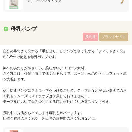
シリコーンフラップ弁
母乳ポンプ
授乳期
ブランドサイト
自分の手でさく乳する「手しぼり」とポンプでさく乳する「フィットさく乳」
の2WAYで使える母乳ポンプです。
胸へのあたりがやさしい、柔らかいシリコーン素材。
さく乳口は、外側に向けて薄くなる形状で、おっぱいへのやさしいフィット感
を実現します。
落下防止リングにストラップをつけることで、テーブルなどがない場所でのさ
く乳もスムーズ（ストラップは付属しておりません）。
テーブルにおいて母乳受けにする時も倒れにくい吸盤スタンド付き。
授乳中に片胸から出てしまう母乳もカバーします。
圧抜き程度のさく乳や、外出時の短時間のさく乳時などに。