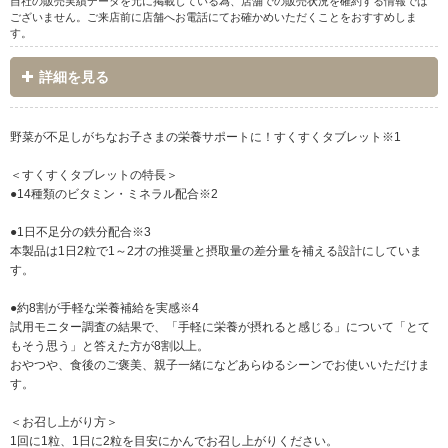
自社の販売実績データを元に掲載している為、店舗での販売状況を確約する情報では
ございません。ご来店前に店舗へお電話にてお確かめいただくことをおすすめしま
す。
詳細を見る
野菜が不足しがちなお子さまの栄養サポートに！すくすくタブレット※1
＜すくすくタブレットの特長＞
●14種類のビタミン・ミネラル配合※2
●1日不足分の鉄分配合※3
本製品は1日2粒で1～2才の推奨量と摂取量の差分量を補える設計にしていま
す。
●約8割が手軽な栄養補給を実感※4
試用モニター調査の結果で、「手軽に栄養が摂れると感じる」について「とて
もそう思う」と答えた方が8割以上。
おやつや、食後のご褒美、親子一緒になどあらゆるシーンでお使いいただけま
す。
＜お召し上がり方＞
1回に1粒、1日に2粒を目安にかんでお召し上がりください。