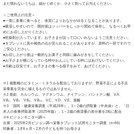
まだ慣れないうちは、細かく砕くか、小さく割ってお与えください。
＜ご使用上の注意＞
●一度に多量に食べると、体質によりおなかがゆるくなることがあります。
●吸湿しやすいので、開封後はジッパーをしっかり閉めて保存し、なるべくお早
めにお召し上がりください。
●乾燥剤が入っています。お子さまが誤って口にいれないようご注意ください。
●タブレットに黒や褐色の点が見られることがありますが、原料の一部ですので
ご安心ください。
●お召し上がり後は一般的なお菓子と同様に歯みがきをしてください。
●お子さまが横になっている時やおんぶしている時にはあげないでください。
●月齢は目安です。お子さまの食べる様子をみて、あげてください。
※1 複数種のビタミン・ミネラルを配合しておりますが、野菜不足による不足
栄養素を完全に補えるものではありません。
※2 亜鉛、カルシウム、マグネシウム、ナイアシン、パントテン酸、V.A、
V.B₁、V.B₂、V.B₆、V.B₁₂、V.C、V.D、V.E、葉酸
※3 「国民・健康栄養調査（平成28年）」1～2歳の摂取量（中央値）と、「日
本人の食事摂取基準（2025年版）」1～2歳の推奨量の差分量を2粒に配合
※4 ピジョンモニター調べ
出展：2025年2月ピジョン調べ栄養タブレット試用モニター調査（n=66)
対象者：1才6ヵ月～2才の子どもを持つお母さま