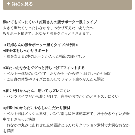
詳細を見る
動いてもズレにくい！妊婦さんの腰サポーター履くタイプ
大きく重たくなったおなかをしっかり支えたいあなたへ
Wサポート構造で、おなかと腰をググっとささえます。
＜妊婦さんの腰サポーター履くタイプの特長＞
●腰全体をしっかりサポート
・腰を支える2本のボーンが入った幅広の腰パネル
●重たいおなかをググっと持ち上げてフィットする
・ベルト一体型のパンツで、おなかを下から持ち上げしっかり固定
・ご自身の体型やサイズに合わせてフィット感をかんたん調節
●履くだけかんたん、動いてもズレにくい
・パンツタイプだから履くだけで、家事やおでかけのときもズレにくい
●妊娠中のからだにやさしいこだわり素材
・ベルト部はメッシュ素材、パンツ部は吸汗速乾素材で、汗をかきやすい妊娠
中でもさらっと快適
・おなかの丸みにあわせた立体設計とふんわりクッション素材で大切なおなか
を保護