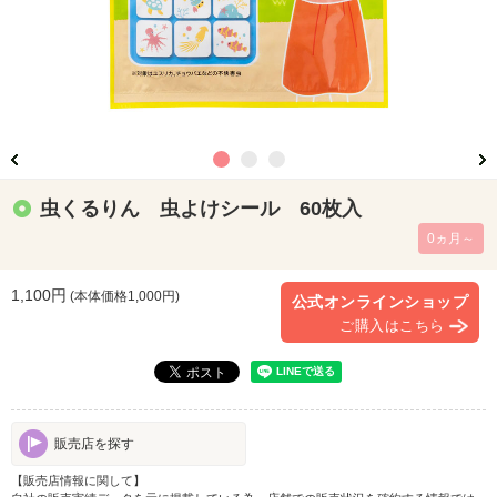
虫くるりん 虫よけシール 60枚入
0ヵ月～
1,100円
(本体価格
1,000
円)
公式オンラインショップ
ご購入はこちら
販売店を探す
【販売店情報に関して】