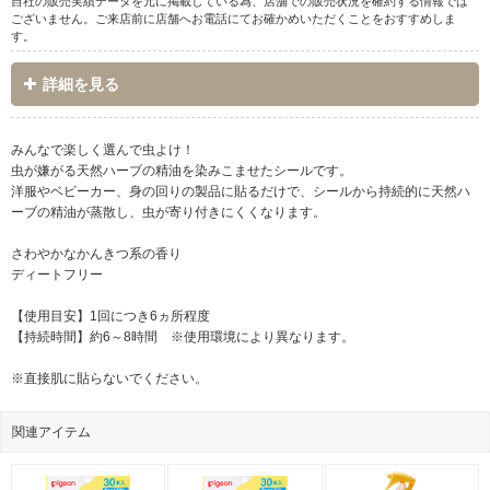
自社の販売実績データを元に掲載している為、店舗での販売状況を確約する情報では
ございません。ご来店前に店舗へお電話にてお確かめいただくことをおすすめしま
す。
詳細を見る
みんなで楽しく選んで虫よけ！
虫が嫌がる天然ハーブの精油を染みこませたシールです。
洋服やベビーカー、身の回りの製品に貼るだけで、シールから持続的に天然ハ
ーブの精油が蒸散し、虫が寄り付きにくくなります。
さわやかなかんきつ系の香り
ディートフリー
【使用目安】1回につき6ヵ所程度
【持続時間】約6～8時間 ※使用環境により異なります。
※直接肌に貼らないでください。
関連アイテム