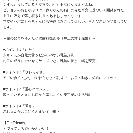
ぐずったりしているとママやパパも不安になりますよね。
ピジョンのおしゃぶりは、赤ちゃんのお口の発達研究に基づいて開発された、
上手に吸えて落ち着き効果のあるおしゃぶりです。
ママやパパにも赤ちゃんにも快適に過ごしてほしい、そんな思いが詰まってい
ます。
～歯の発育を考えた小児歯科医監修（井上美津子先生）～
■ポイント1「かたち」
赤ちゃんが自然に舌を動かしやすい乳首形状。
お口の成長に合わせてサイズごとに乳首の長さ・幅を変更。
■ポイント2「やわらかさ」
アゴの負担の少ないやわらかさの乳首で、お口の動きに柔軟にフィット。
■ポイント3「重心バランス」
吸っているときにお口から落ちにくい安定感のある設計。
■ポイント4「重さ」
赤ちゃんがお口にくわえやすい重さ。
【FunFriends】
・使っている姿がかわいい！