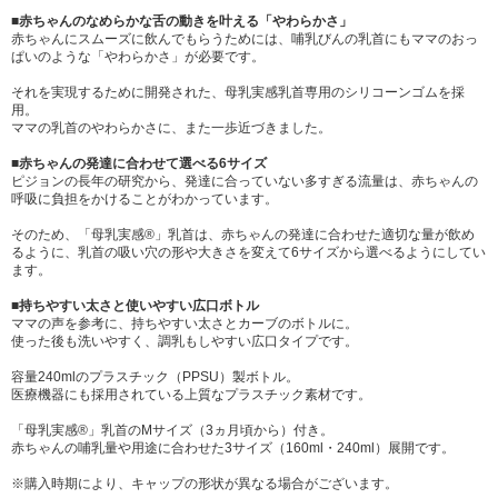
■赤ちゃんのなめらかな舌の動きを叶える「やわらかさ」
赤ちゃんにスムーズに飲んでもらうためには、哺乳びんの乳首にもママのおっ
ぱいのような「やわらかさ」が必要です。
それを実現するために開発された、母乳実感乳首専用のシリコーンゴムを採
用。
ママの乳首のやわらかさに、また一歩近づきました。
■赤ちゃんの発達に合わせて選べる6サイズ
ピジョンの長年の研究から、発達に合っていない多すぎる流量は、赤ちゃんの
呼吸に負担をかけることがわかっています。
そのため、「母乳実感®」乳首は、赤ちゃんの発達に合わせた適切な量が飲め
るように、乳首の吸い穴の形や大きさを変えて6サイズから選べるようにしてい
ます。
■持ちやすい太さと使いやすい広口ボトル
ママの声を参考に、持ちやすい太さとカーブのボトルに。
使った後も洗いやすく、調乳もしやすい広口タイプです。
容量240mlのプラスチック（PPSU）製ボトル。
医療機器にも採用されている上質なプラスチック素材です。
「母乳実感®」乳首のMサイズ（3ヵ月頃から）付き。
赤ちゃんの哺乳量や用途に合わせた3サイズ（160ml・240ml）展開です。
※購入時期により、キャップの形状が異なる場合がございます。