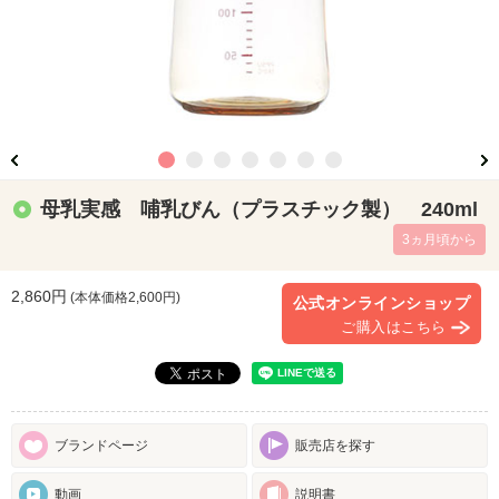
母乳実感 哺乳びん（プラスチック製） 240ml
3ヵ月頃から
2,860円
(本体価格
2,600
円)
公式オンラインショップ
ご購入はこちら
ブランドページ
販売店を探す
動画
説明書