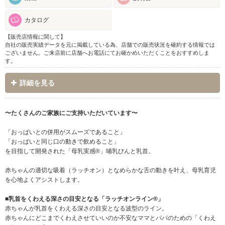
カタログ
【販売店情報に関して】
自社の販売実績データを元に掲載している為、店舗での販売状況を確約する情報では
ございません。ご来店前に店舗へお電話にてお確かめいただくことをおすすめしま
す。
詳細を見る
〜たくさんのご家族にご支持いただいています〜
「おっぱいとの併用がスムーズであること」
「おっぱいと同じ口の動きで飲めること」
を目指して開発された「母乳実感®」哺乳びんと乳首。
赤ちゃんの適切な吸着（ラッチオン）となめらかな舌の動きを叶え、母乳育児
を心地よくアシストします。
■乳首をくわえる深さの目安となる「ラッチオンライン®」
赤ちゃんが乳首をくわえる深さの目安となる波型のライン。
赤ちゃんにどこまでくわえさせていいのか不安なママとパパのための「くわえ