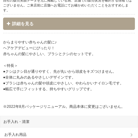
自社の販売実績データを元に掲載している為、店舗での販売状況を確約する情報では
ございません。ご来店前に店舗へお電話にてお確かめいただくことをおすすめしま
す。
詳細を見る
からまりやすい赤ちゃんの髪に♪
ヘアケアデビューにぴったり！
赤ちゃんの髪にやさしい、ブラシとクシのセットです。
＜特長＞
●クシはクシ目が通りやすく、先が丸いから頭皮をキズつけません。
●全体に丸みのあるやさしいデザインです。
●ブラシは赤ちゃんの髪や頭皮にやさしい、やわらかいナイロン毛です。
●幅広で手にフィットする、持ちやすいグリップです。
※2022年8月パッケージリニューアル。商品本体に変更はございません。
お手入れ・清潔
お手入れ用品