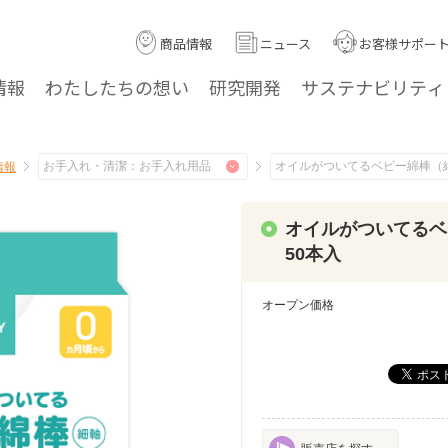
商品情報
ニュース
お客様サポー
情報
わたしたちの
想い
研究
開発
サステナ
ビリティ
情報
オイルがついてるベ
50本入
オープン価格