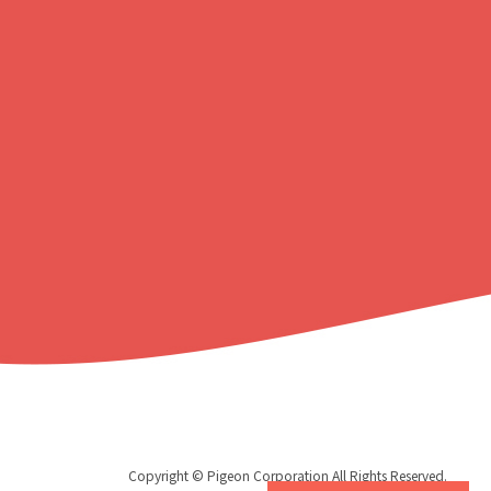
プ
に
戻
る
Copyright © Pigeon Corporation All Rights Reserved.