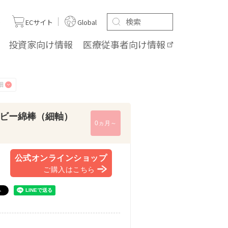
ト
ECサイト
Global
投資家向け
情報
医療従事者向け
情報
ビー綿棒（細軸）
0ヵ月～
公式オンラインショップ
ご購入はこちら