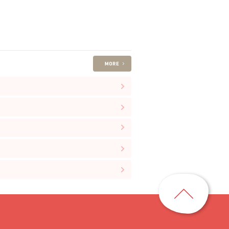
ペ
ー
ジ
ト
ッ