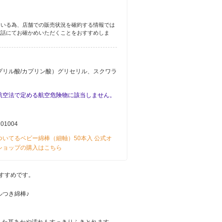
ている為、店舗での販売状況を確約する情報では
電話にてお確かめいただくことをおすすめしま
プリル酸/カプリン酸）グリセリル、スクワラ
航空法で定める航空危険物に該当しません。
101004
ついてるベビー綿棒（細軸）50本入 公式オ
ショップの購入はこちら
すすめです。
ルつき綿棒♪