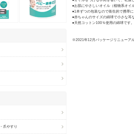
●オイルをつける手間を省いて、乾燥
●お肌にやさしいオイル（植物系オイ
●1本ずつの包装なので衛生的で携帯
●赤ちゃんのサイズの綿球で小さな耳
●天然コットン100％使用の綿球です
※2021年12月パッケージリニュー
・爪やすり