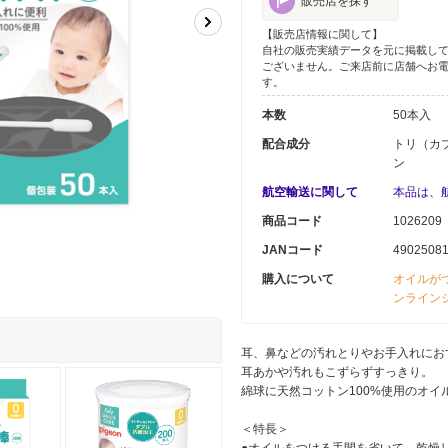
販売店を探す
【販売店情報に関して】
自社の販売実績データを元に掲載し
ございません。ご来店前に店舗へお
す。
本数
50本入
配合成分
トリ（カ
ン
航空輸送に関して
本品は、
商品コード
1026209
JANコード
4902508
購入について
オイルが
ンライン
耳、鼻などの汚れとりやお手入れにお
耳あかや汚れもこずらずすっきり。
綿球に天然コットン100%使用のオイ
＜特長＞