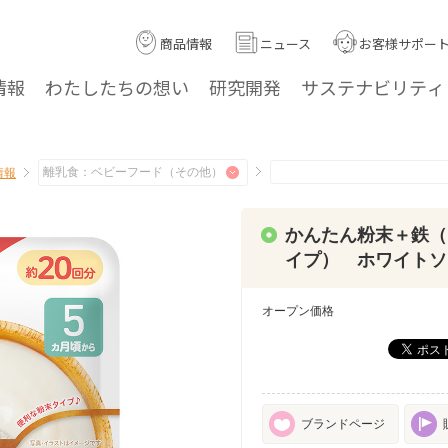
商品情報
ニュース
お客様サポー
情報
わたしたちの
想い
研究
開発
サステナ
ビリティ
情報
かんたん粉末＋鉄（
イプ） ホワイトソ
オープン価格
ブランドページ