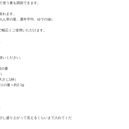
て使う量を調節できます。
が取れます。
ほうれん草の葉、通年平均、ゆでの値）
まで幅広くご使用いただけます。
。
使いください。
湯の量
杯）
大さじ1杯）
りの量＝約2.1g
。
少し盛り上がって見えるくらいまで入れてくだ