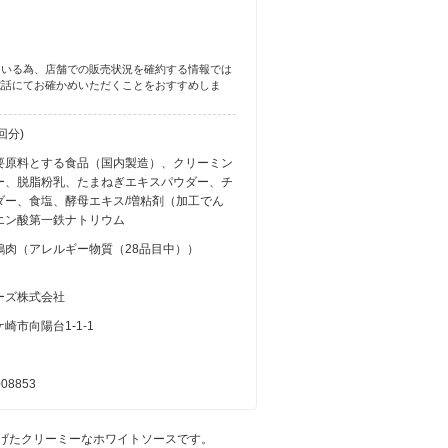
ている為、店舗での販売状況を確約する情報では
電話にてお確かめいただくことをおすすめしま
0回分)
要原料とする食品（国内製造）、クリーミン
ー、脱脂粉乳、たまねぎエキスパウダー、チ
ダー、食塩、酵母エキス/増粘剤（加工でん
エン酸第一鉄ナトリウム
鶏肉（アレルギー物質（28品目中））
ーズ株式会社
崎市向陽台1-1-1
008853
げたクリーミーなホワイトソースです。