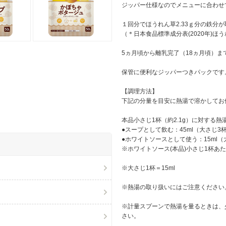
ジッパー仕様なのでメニューに合わせ
１回分でほうれん草2.33ｇ分の鉄分
（＊日本食品標準成分表(2020年)
5ヵ月頃から離乳完了（18ヵ月頃）
保管に便利なジッパーつきパックです
【調理方法】
下記の分量を目安に熱湯で溶かしてお
本品小さじ1杯（約2.1g）に対する熱
●スープとして飲む：45ml（大さじ3
●ホワイトソースとして使う：15ml（
※ホワイトソース(本品)小さじ1杯あた
※大さじ1杯＝15ml
※熱湯の取り扱いにはご注意ください
※計量スプーンで熱湯を量るときは、
さい。