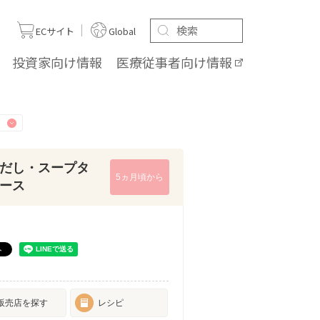
ト
ECサイト
Global
投資家向け
情報
医療従事者向け
情報
だし・スープタ
5ヵ月頃から
ース
販売店を探す
レシピ