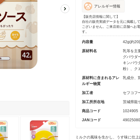
アレルギー情報
【販売店情報に関して】
自社の販売実績データを元に掲載し
ございません。ご来店前に店舗へお
す。
内容量
42g(約2
原材料名
乳等を主
グパウダ
キンパウ
粉）、ク
原材料に含まれるアレ
乳成分、
ルギー物質
加工者
セフコフ
加工所所在地
茨城県龍ケ
商品コード
1024905
JANコード
4902508
ミルクの風味を生かし、うす味に仕上