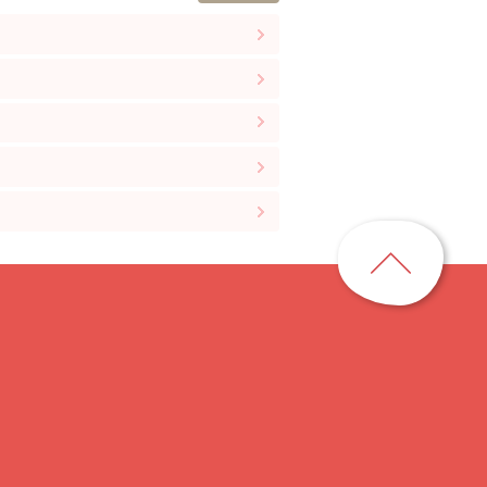
ペ
ー
ジ
ト
ッ
プ
に
戻
る